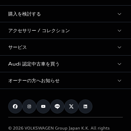
Story of Progress
購入を検討する
ディーラー検索
Audi Sport
新車在庫検索
アクセサリー / コレクション
モデル一覧
Formula 1®
試乗車・展示車検索
特別仕様モデル / 限定モデル
デジタルサービス
サービス
純正アクセサリー
見積り依頼
e-tronラインアップ
Audi exclusive
オンラインショップ
試乗予約
Audi 認定中古車を買う
サービス入庫予約
価格シミュレーション
Audi driving experience
Audi collection
サービスプログラム
車両比較
オーナーの方へお知らせ
Audi認定中古車
アウディナビアプリ
メンテナンス
ご購入サポート
Audi認定中古車検索
お知らせ
車検 / 定期点検
カタログ一覧
クオリティ
オーナー様向けキャンペーン
e-tronアフターサポート
保証
リコール関連情報
Audi Top Service紹介
© 2026 VOLKSWAGEN Group Japan K.K. All rights
メンテナンス