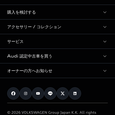
Story of Progress
購入を検討する
ディーラー検索
Audi Sport
新車在庫検索
アクセサリー / コレクション
モデル一覧
Formula 1®
試乗車・展示車検索
特別仕様モデル / 限定モデル
デジタルサービス
サービス
純正アクセサリー
見積り依頼
e-tronラインアップ
Audi exclusive
オンラインショップ
試乗予約
Audi 認定中古車を買う
サービス入庫予約
価格シミュレーション
Audi driving experience
Audi collection
サービスプログラム
車両比較
オーナーの方へお知らせ
Audi認定中古車
アウディナビアプリ
メンテナンス
ご購入サポート
Audi認定中古車検索
お知らせ
車検 / 定期点検
カタログ一覧
クオリティ
オーナー様向けキャンペーン
e-tronアフターサポート
保証
リコール関連情報
Audi Top Service紹介
© 2026 VOLKSWAGEN Group Japan K.K. All rights
メンテナンス