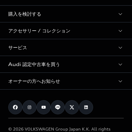
Story of Progress
購入を検討する
ディーラー検索
Audi Sport
新車在庫検索
アクセサリー / コレクション
モデル一覧
Formula 1®
試乗車・展示車検索
特別仕様モデル / 限定モデル
デジタルサービス
サービス
純正アクセサリー
見積り依頼
e-tronラインアップ
Audi exclusive
オンラインショップ
試乗予約
Audi 認定中古車を買う
サービス入庫予約
価格シミュレーション
Audi driving experience
Audi collection
サービスプログラム
車両比較
オーナーの方へお知らせ
Audi認定中古車
アウディナビアプリ
メンテナンス
ご購入サポート
Audi認定中古車検索
お知らせ
車検 / 定期点検
カタログ一覧
クオリティ
オーナー様向けキャンペーン
e-tronアフターサポート
保証
リコール関連情報
Audi Top Service紹介
© 2026 VOLKSWAGEN Group Japan K.K. All rights
メンテナンス