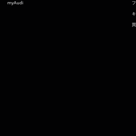
myAudi
フ
キ
買