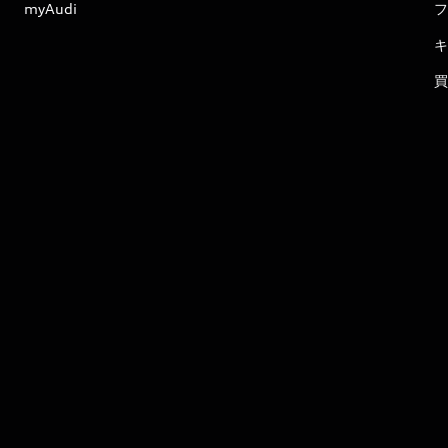
myAudi
フ
キ
買