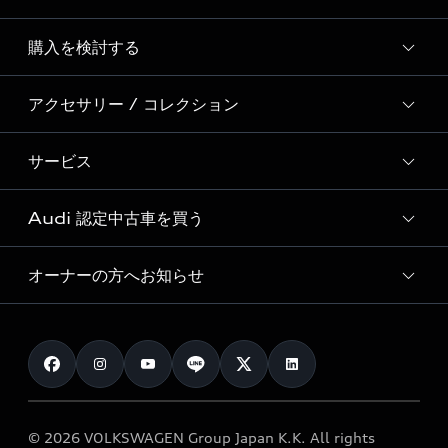
Story of Progress
購入を検討する
ディーラー検索
Audi Sport
新車在庫検索
アクセサリー / コレクション
モデル一覧
Formula 1®
試乗車・展示車検索
特別仕様モデル / 限定モデル
デジタルサービス
サービス
純正アクセサリー
見積り依頼
e-tronラインアップ
Audi exclusive
オンラインショップ
試乗予約
Audi 認定中古車を買う
サービス入庫予約
価格シミュレーション
Audi driving experience
Audi collection
サービスプログラム
車両比較
オーナーの方へお知らせ
Audi認定中古車
アウディナビアプリ
メンテナンス
ご購入サポート
Audi認定中古車検索
お知らせ
車検 / 定期点検
カタログ一覧
クオリティ
オーナー様向けキャンペーン
e-tronアフターサポート
保証
リコール関連情報
Audi Top Service紹介
© 2026 VOLKSWAGEN Group Japan K.K. All rights
メンテナンス