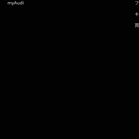
myAudi
フ
キ
買