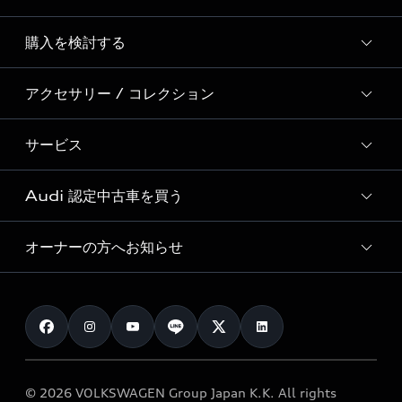
Story of Progress
購入を検討する
ディーラー検索
Audi Sport
新車在庫検索
アクセサリー / コレクション
モデル一覧
Formula 1®
試乗車・展示車検索
特別仕様モデル / 限定モデル
デジタルサービス
サービス
純正アクセサリー
見積り依頼
e-tronラインアップ
Audi exclusive
オンラインショップ
試乗予約
Audi 認定中古車を買う
サービス入庫予約
価格シミュレーション
Audi driving experience
Audi collection
サービスプログラム
車両比較
オーナーの方へお知らせ
Audi認定中古車
アウディナビアプリ
メンテナンス
ご購入サポート
Audi認定中古車検索
お知らせ
車検 / 定期点検
カタログ一覧
クオリティ
オーナー様向けキャンペーン
e-tronアフターサポート
保証
リコール関連情報
Audi Top Service紹介
© 2026 VOLKSWAGEN Group Japan K.K. All rights
メンテナンス