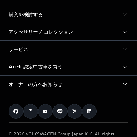
Story of Progress
購入を検討する
ディーラー検索
Audi Sport
新車在庫検索
アクセサリー / コレクション
モデル一覧
Formula 1®
試乗車・展示車検索
特別仕様モデル / 限定モデル
デジタルサービス
サービス
純正アクセサリー
見積り依頼
e-tronラインアップ
Audi exclusive
オンラインショップ
試乗予約
Audi 認定中古車を買う
サービス入庫予約
価格シミュレーション
Audi driving experience
Audi collection
サービスプログラム
車両比較
オーナーの方へお知らせ
Audi認定中古車
アウディナビアプリ
メンテナンス
ご購入サポート
Audi認定中古車検索
お知らせ
車検 / 定期点検
カタログ一覧
クオリティ
オーナー様向けキャンペーン
e-tronアフターサポート
保証
リコール関連情報
Audi Top Service紹介
© 2026 VOLKSWAGEN Group Japan K.K. All rights
メンテナンス