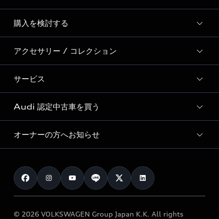
Story of Progress
購入を検討する
ディーラー検索
Audi Sport
新車在庫検索
アクセサリー / コレクション
モデル一覧
Formula 1®
試乗車・展示車検索
特別仕様モデル / 限定モデル
デジタルサービス
サービス
純正アクセサリー
見積もり依頼
e-tronラインアップ
Audi exclusive
オンラインショップ
試乗予約
Audi 認定中古車を買う
サービス入庫予約
価格シミュレーション
Audi driving experience
Audi collection
サービスプログラム
車両比較
オーナーの方へお知らせ
Audi認定中古車
アウディナビアプリ
メンテナンス
ご購入サポート
Audi認定中古車検索
お知らせ
車検 / 定期点検
カタログ一覧
クオリティ
オーナー様向けキャンペーン
e-tronアフターサポート
保証
リコール関連情報
Audi Top Service紹介
© 2026 VOLKSWAGEN Group Japan K.K. All rights
メンテナンス