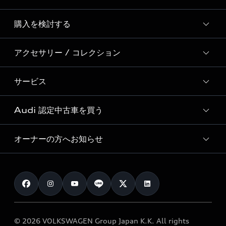
Story of Progress
購入を検討する
ディーラー検索
Audi Sport
新車在庫検索
アクセサリー / コレクション
モデル一覧
Formula 1®
試乗車・展示車検索
特別仕様モデル / 限定モデル
デジタルサービス
サービス
純正アクセサリー
見積り依頼
e-tronラインアップ
Audi exclusive
オンラインショップ
試乗予約
Audi 認定中古車を買う
サービス入庫予約
価格シミュレーション
Audi driving experience
Audi collection
サービスプログラム
車両比較
オーナーの方へお知らせ
Audi認定中古車
アウディナビアプリ
メンテナンス
ご購入サポート
Audi認定中古車検索
お知らせ
車検 / 定期点検
カタログ一覧
クオリティ
オーナー様向けキャンペーン
e-tronアフターサポート
保証
リコール関連情報
Audi Top Service紹介
© 2026 VOLKSWAGEN Group Japan K.K. All rights
メンテナンス