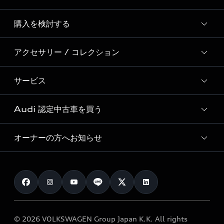
Story of Progress
購入を検討する
ディーラー検索
Audi Sport
新車在庫検索
アクセサリー / コレクション
モデル一覧
Formula 1®
試乗車・展示車検索
特別仕様モデル / 限定モデル
デジタルサービス
サービス
純正アクセサリー
見積り依頼
e-tronラインアップ
Audi exclusive
オンラインショップ
試乗予約
Audi 認定中古車を買う
サービス入庫予約
価格シミュレーション
Audi driving experience
Audi collection
サービスプログラム
車両比較
オーナーの方へお知らせ
Audi認定中古車
アウディナビアプリ
メンテナンス
ご購入サポート
Audi認定中古車検索
お知らせ
車検 / 定期点検
カタログ一覧
クオリティ
オーナー様向けキャンペーン
e-tronアフターサポート
保証
リコール関連情報
Audi Top Service紹介
© 2026 VOLKSWAGEN Group Japan K.K. All rights
メンテナンス