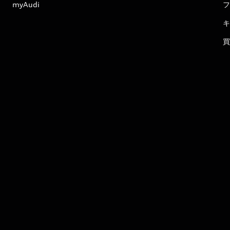
myAudi
フ
キ
買