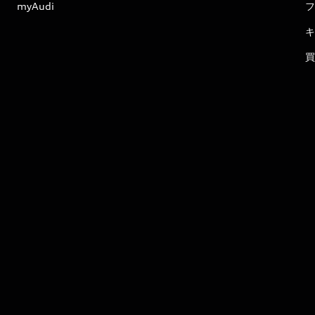
myAudi
フ
キ
買