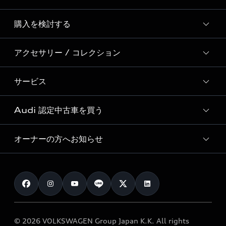
Story of Progress
購入を検討する
ディーラー検索
Audi Sport
新車在庫検索
アクセサリー / コレクション
モデル一覧
Formula 1®
試乗車・展示車検索
特別仕様モデル / 限定モデル
デジタルサービス
サービス
純正アクセサリー
見積り依頼
e-tronラインアップ
Audi exclusive
オンラインショップ
試乗予約
Audi 認定中古車を買う
サービス入庫予約
価格シミュレーション
Audi driving experience
Audi collection
サービスプログラム
車両比較
オーナーの方へお知らせ
Audi認定中古車
アウディナビアプリ
メンテナンス
ご購入サポート
Audi認定中古車検索
お知らせ
車検 / 定期点検
カタログ一覧
クオリティ
オーナー様向けキャンペーン
e-tronアフターサポート
保証
リコール関連情報
Audi Top Service紹介
© 2026 VOLKSWAGEN Group Japan K.K. All rights
メンテナンス