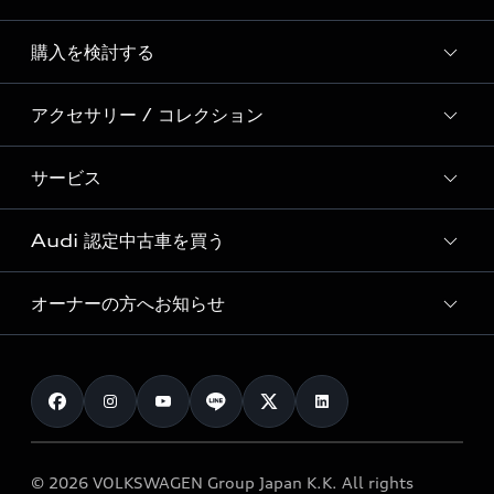
Story of Progress
購入を検討する
ディーラー検索
Audi Sport
新車在庫検索
アクセサリー / コレクション
モデル一覧
Formula 1®
試乗車・展示車検索
特別仕様モデル / 限定モデル
デジタルサービス
サービス
純正アクセサリー
見積り依頼
e-tronラインアップ
Audi exclusive
オンラインショップ
試乗予約
Audi 認定中古車を買う
サービス入庫予約
価格シミュレーション
Audi driving experience
Audi collection
サービスプログラム
車両比較
オーナーの方へお知らせ
Audi認定中古車
アウディナビアプリ
メンテナンス
ご購入サポート
Audi認定中古車検索
お知らせ
車検 / 定期点検
カタログ一覧
クオリティ
オーナー様向けキャンペーン
e-tronアフターサポート
保証
リコール関連情報
Audi Top Service紹介
© 2026 VOLKSWAGEN Group Japan K.K. All rights
メンテナンス