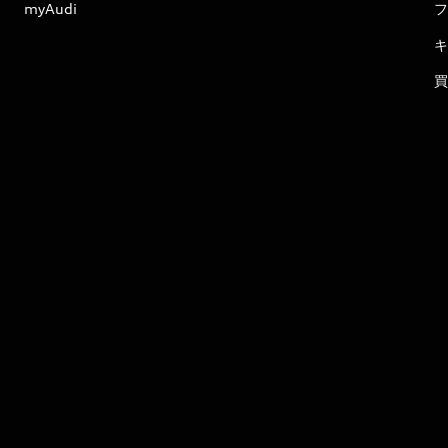
myAudi
フ
キ
買