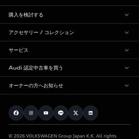
Story of Progress
購入を検討する
ディーラー検索
Audi Sport
新車在庫検索
アクセサリー / コレクション
モデル一覧
Formula 1®
試乗車・展示車検索
特別仕様モデル / 限定モデル
デジタルサービス
サービス
純正アクセサリー
見積り依頼
e-tronラインアップ
Audi exclusive
オンラインショップ
試乗予約
Audi 認定中古車を買う
サービス入庫予約
価格シミュレーション
Audi driving experience
Audi collection
サービスプログラム
車両比較
オーナーの方へお知らせ
Audi認定中古車
アウディナビアプリ
メンテナンス
ご購入サポート
Audi認定中古車検索
お知らせ
車検 / 定期点検
カタログ一覧
クオリティ
オーナー様向けキャンペーン
e-tronアフターサポート
保証
リコール関連情報
Audi Top Service紹介
© 2026 VOLKSWAGEN Group Japan K.K. All rights
メンテナンス