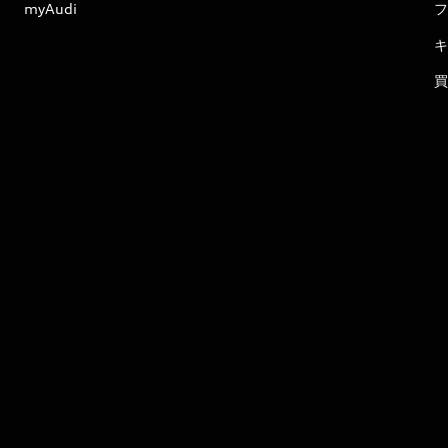
myAudi
フ
キ
買