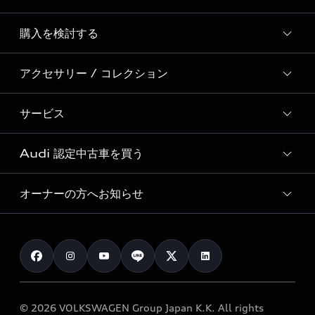
Story of Progress
購入を検討する
ディーラー検索
Audi Sport
新車在庫検索
アクセサリー / コレクション
モデル一覧
Formula 1®
試乗車・展示車検索
特別仕様モデル / 限定モデル
デジタルサービス
サービス
純正アクセサリー
見積り依頼
e-tronラインアップ
Audi exclusive
オンラインショップ
試乗予約
Audi 認定中古車を買う
サービス入庫予約
価格シミュレーション
Audi driving experience
Audi collection
サービスプログラム
車両比較
オーナーの方へお知らせ
Audi認定中古車
アウディナビアプリ
メンテナンス
ご購入サポート
Audi認定中古車検索
お知らせ
車検 / 定期点検
カタログ一覧
クオリティ
オーナー様向けキャンペーン
e-tronアフターサポート
保証
リコール関連情報
Audi Top Service紹介
© 2026 VOLKSWAGEN Group Japan K.K. All rights
メンテナンス