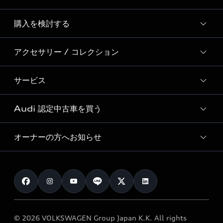
Story of Progress
購入を検討する
ディーラー検索
Audi Sport
新車在庫検索
アクセサリー / コレクション
モデル一覧
Formula 1®
試乗車・展示車検索
特別仕様モデル / 限定モデル
デジタルサービス
サービス
純正アクセサリー
見積り依頼
e-tronラインアップ
Audi exclusive
オンラインショップ
試乗予約
Audi 認定中古車を買う
サービス入庫予約
価格シミュレーション
Audi driving experience
Audi collection
サービスプログラム
車両比較
オーナーの方へお知らせ
Audi認定中古車
アウディナビアプリ
メンテナンス
ご購入サポート
Audi認定中古車検索
お知らせ
車検 / 定期点検
カタログ一覧
クオリティ
オーナー様向けキャンペーン
e-tronアフターサポート
保証
リコール関連情報
Audi Top Service紹介
© 2026 VOLKSWAGEN Group Japan K.K. All rights
メンテナンス