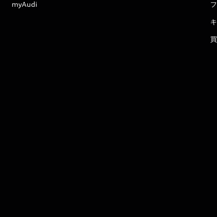
myAudi
フ
キ
買