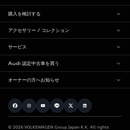
Story of Progress
購入を検討する
ディーラー検索
Audi Sport
新車在庫検索
アクセサリー / コレクション
モデル一覧
Formula 1®
試乗車・展示車検索
特別仕様モデル / 限定モデル
デジタルサービス
サービス
純正アクセサリー
見積り依頼
e-tronラインアップ
Audi exclusive
オンラインショップ
試乗予約
Audi 認定中古車を買う
サービス入庫予約
価格シミュレーション
Audi driving experience
Audi collection
サービスプログラム
車両比較
オーナーの方へお知らせ
Audi認定中古車
アウディナビアプリ
メンテナンス
ご購入サポート
Audi認定中古車検索
お知らせ
車検 / 定期点検
カタログ一覧
クオリティ
オーナー様向けキャンペーン
e-tronアフターサポート
保証
リコール関連情報
Audi Top Service紹介
© 2026 VOLKSWAGEN Group Japan K.K. All rights
メンテナンス