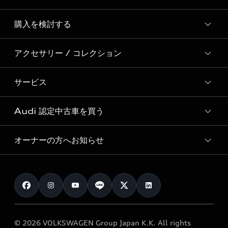
Story of Progress
購入を検討する
ディーラー検索
Audi Sport
新車在庫検索
アクセサリー / コレクション
モデル一覧
Formula 1®
試乗車・展示車検索
特別仕様モデル / 限定モデル
デジタルサービス
サービス
純正アクセサリー
見積り依頼
e-tronラインアップ
Audi exclusive
オンラインショップ
試乗予約
Audi 認定中古車を買う
サービス入庫予約
価格シミュレーション
Audi driving experience
Audi collection
サービスプログラム
車両比較
オーナーの方へお知らせ
Audi認定中古車
アウディナビアプリ
メンテナンス
ご購入サポート
Audi認定中古車検索
お知らせ
車検 / 定期点検
カタログ一覧
クオリティ
オーナー様向けキャンペーン
e-tronアフターサポート
保証
リコール関連情報
Audi Top Service紹介
© 2026 VOLKSWAGEN Group Japan K.K. All rights
メンテナンス