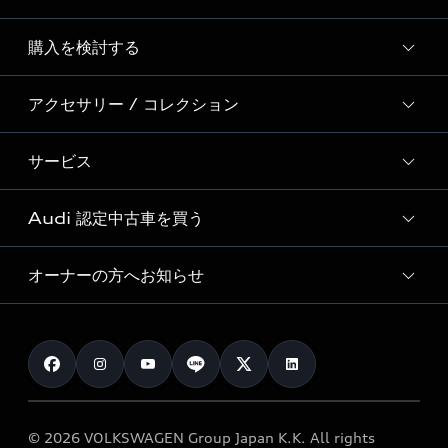
Story of Progress
購入を検討する
ディーラー検索
Audi Sport
新車在庫検索
アクセサリー / コレクション
モデル一覧
Formula 1®
試乗車・展示車検索
特別仕様モデル / 限定モデル
デジタルサービス
サービス
純正アクセサリー
見積り依頼
e-tronラインアップ
Audi exclusive
オンラインショップ
試乗予約
Audi 認定中古車を買う
サービス入庫予約
価格シミュレーション
Audi driving experience
Audi collection
サービスプログラム
車両比較
オーナーの方へお知らせ
Audi認定中古車
アウディナビアプリ
メンテナンス
ご購入サポート
Audi認定中古車検索
お知らせ
車検 / 定期点検
カタログ一覧
クオリティ
オーナー様向けキャンペーン
e-tronアフターサポート
保証
リコール関連情報
Audi Top Service紹介
© 2026 VOLKSWAGEN Group Japan K.K. All rights
メンテナンス