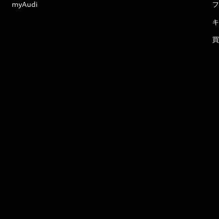
myAudi
フ
キ
買