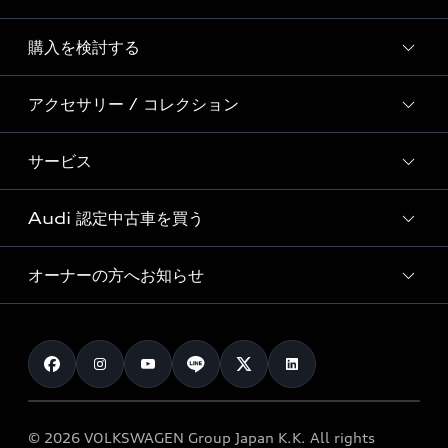
Story of Progress
購入を検討する
ディーラー検索
Audi Sport
新車在庫検索
アクセサリー / コレクション
モデル一覧
Formula 1®
試乗車・展示車検索
特別仕様モデル / 限定モデル
デジタルサービス
サービス
純正アクセサリー
見積り依頼
e-tronラインアップ
Audi exclusive
オンラインショップ
試乗予約
Audi 認定中古車を買う
サービス入庫予約
価格シミュレーション
Audi driving experience
Audi collection
サービスプログラム
車両比較
オーナーの方へお知らせ
Audi認定中古車
アウディナビアプリ
メンテナンス
ご購入サポート
Audi認定中古車検索
お知らせ
車検 / 定期点検
カタログ一覧
クオリティ
オーナー様向けキャンペーン
e-tronアフターサポート
保証
リコール関連情報
Audi Top Service紹介
© 2026 VOLKSWAGEN Group Japan K.K. All rights
メンテナンス