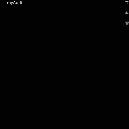
myAudi
フ
キ
買