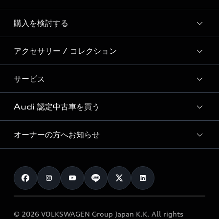
Story of Progress
購入を検討する
ディーラー検索
Audi Sport
新車在庫検索
アクセサリー / コレクション
モデル一覧
Formula 1®
試乗車・展示車検索
特別仕様モデル / 限定モデル
デジタルサービス
サービス
純正アクセサリー
見積り依頼
e-tronラインアップ
Audi exclusive
オンラインショップ
試乗予約
Audi 認定中古車を買う
サービス入庫予約
価格シミュレーション
Audi driving experience
Audi collection
サービスプログラム
車両比較
オーナーの方へお知らせ
Audi認定中古車
アウディナビアプリ
メンテナンス
ご購入サポート
Audi認定中古車検索
お知らせ
車検 / 定期点検
カタログ一覧
クオリティ
オーナー様向けキャンペーン
e-tronアフターサポート
保証
リコール関連情報
Audi Top Service紹介
© 2026 VOLKSWAGEN Group Japan K.K. All rights
メンテナンス