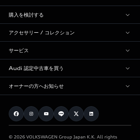
Story of Progress
購入を検討する
ディーラー検索
Audi Sport
新車在庫検索
アクセサリー / コレクション
モデル一覧
Formula 1®
試乗車・展示車検索
特別仕様モデル / 限定モデル
デジタルサービス
サービス
純正アクセサリー
見積り依頼
e-tronラインアップ
Audi exclusive
オンラインショップ
試乗予約
Audi 認定中古車を買う
サービス入庫予約
価格シミュレーション
Audi driving experience
Audi collection
サービスプログラム
車両比較
オーナーの方へお知らせ
Audi認定中古車
アウディナビアプリ
メンテナンス
ご購入サポート
Audi認定中古車検索
お知らせ
車検 / 定期点検
カタログ一覧
クオリティ
オーナー様向けキャンペーン
e-tronアフターサポート
保証
リコール関連情報
Audi Top Service紹介
© 2026 VOLKSWAGEN Group Japan K.K. All rights
メンテナンス