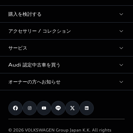
Story of Progress
購入を検討する
ディーラー検索
Audi Sport
新車在庫検索
アクセサリー / コレクション
モデル一覧
Formula 1®
試乗車・展示車検索
特別仕様モデル / 限定モデル
デジタルサービス
サービス
純正アクセサリー
見積り依頼
e-tronラインアップ
Audi exclusive
オンラインショップ
試乗予約
Audi 認定中古車を買う
サービス入庫予約
価格シミュレーション
Audi driving experience
Audi collection
サービスプログラム
車両比較
オーナーの方へお知らせ
Audi認定中古車
アウディナビアプリ
メンテナンス
ご購入サポート
Audi認定中古車検索
お知らせ
車検 / 定期点検
カタログ一覧
クオリティ
オーナー様向けキャンペーン
e-tronアフターサポート
保証
リコール関連情報
Audi Top Service紹介
© 2026 VOLKSWAGEN Group Japan K.K. All rights
メンテナンス