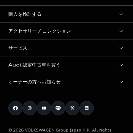
Story of Progress
購入を検討する
ディーラー検索
Audi Sport
新車在庫検索
アクセサリー / コレクション
モデル一覧
Formula 1®
試乗車・展示車検索
特別仕様モデル / 限定モデル
デジタルサービス
サービス
純正アクセサリー
見積もり依頼
e-tronラインアップ
Audi exclusive
オンラインショップ
試乗予約
Audi 認定中古車を買う
サービス入庫予約
価格シミュレーション
Audi driving experience
Audi collection
サービスプログラム
車両比較
オーナーの方へお知らせ
Audi認定中古車
アウディナビアプリ
メンテナンス
ご購入サポート
Audi認定中古車検索
お知らせ
車検 / 定期点検
カタログ一覧
クオリティ
オーナー様向けキャンペーン
e-tronアフターサポート
保証
リコール関連情報
Audi Top Service紹介
© 2026 VOLKSWAGEN Group Japan K.K. All rights
メンテナンス