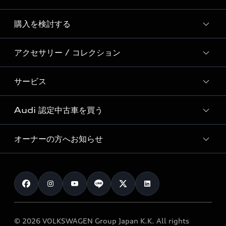
Story of Progress
購入を検討する
ディーラー検索
Audi Sport
新車在庫検索
アクセサリー / コレクション
モデル一覧
Formula 1®
試乗車・展示車検索
特別仕様モデル / 限定モデル
デジタルサービス
サービス
純正アクセサリー
見積り依頼
e-tronラインアップ
Audi exclusive
オンラインショップ
試乗予約
Audi 認定中古車を買う
サービス入庫予約
価格シミュレーション
Audi driving experience
Audi collection
サービスプログラム
車両比較
オーナーの方へお知らせ
Audi認定中古車
アウディナビアプリ
メンテナンス
ご購入サポート
Audi認定中古車検索
お知らせ
車検 / 定期点検
カタログ一覧
クオリティ
オーナー様向けキャンペーン
e-tronアフターサポート
保証
リコール関連情報
Audi Top Service紹介
© 2026 VOLKSWAGEN Group Japan K.K. All rights
メンテナンス