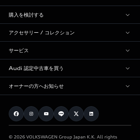
Story of Progress
購入を検討する
ディーラー検索
Audi Sport
新車在庫検索
アクセサリー / コレクション
モデル一覧
Formula 1®
試乗車・展示車検索
特別仕様モデル / 限定モデル
デジタルサービス
サービス
純正アクセサリー
見積り依頼
e-tronラインアップ
Audi exclusive
オンラインショップ
試乗予約
Audi 認定中古車を買う
サービス入庫予約
価格シミュレーション
Audi driving experience
Audi collection
サービスプログラム
車両比較
オーナーの方へお知らせ
Audi認定中古車
アウディナビアプリ
メンテナンス
ご購入サポート
Audi認定中古車検索
お知らせ
車検 / 定期点検
カタログ一覧
クオリティ
オーナー様向けキャンペーン
e-tronアフターサポート
保証
リコール関連情報
Audi Top Service紹介
© 2026 VOLKSWAGEN Group Japan K.K. All rights
メンテナンス