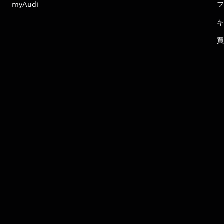
myAudi
フ
キ
買