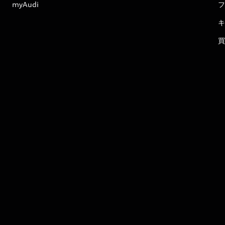
myAudi
フ
キ
買