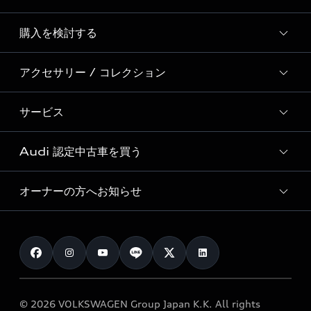
Story of Progress
購入を検討する
ディーラー検索
Audi Sport
新車在庫検索
アクセサリー / コレクション
モデル一覧
Formula 1®
試乗車・展示車検索
特別仕様モデル / 限定モデル
デジタルサービス
サービス
純正アクセサリー
見積り依頼
e-tronラインアップ
Audi exclusive
オンラインショップ
試乗予約
Audi 認定中古車を買う
サービス入庫予約
価格シミュレーション
Audi driving experience
Audi collection
サービスプログラム
車両比較
オーナーの方へお知らせ
Audi認定中古車
アウディナビアプリ
メンテナンス
ご購入サポート
Audi認定中古車検索
お知らせ
車検 / 定期点検
カタログ一覧
クオリティ
オーナー様向けキャンペーン
e-tronアフターサポート
保証
リコール関連情報
Audi Top Service紹介
© 2026 VOLKSWAGEN Group Japan K.K. All rights
メンテナンス