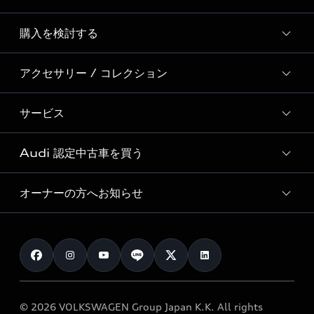
Story of Progress
購入を検討する
ディーラー検索
Audi Sport
新車在庫検索
アクセサリー / コレクション
モデル一覧
Formula 1®
試乗車・展示車検索
特別仕様モデル / 限定モデル
デジタルサービス
サービス
純正アクセサリー
見積り依頼
e-tronラインアップ
Audi exclusive
オンラインショップ
試乗予約
Audi 認定中古車を買う
サービス入庫予約
価格シミュレーション
Audi driving experience
Audi collection
サービスプログラム
車両比較
オーナーの方へお知らせ
Audi認定中古車
アウディナビアプリ
メンテナンス
ご購入サポート
Audi認定中古車検索
お知らせ
車検 / 定期点検
カタログ一覧
クオリティ
オーナー様向けキャンペーン
e-tronアフターサポート
保証
リコール関連情報
Audi Top Service紹介
© 2026 VOLKSWAGEN Group Japan K.K. All rights
メンテナンス