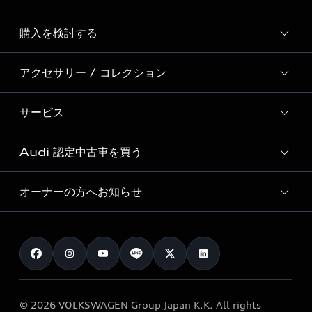
Story of Progress
購入を検討する
ディーラー検索
Audi Sport
新車在庫検索
アクセサリー / コレクション
モデル一覧
Formula 1®
試乗車・展示車検索
特別仕様モデル / 限定モデル
デジタルサービス
サービス
純正アクセサリー
見積り依頼
e-tronラインアップ
Audi exclusive
オンラインショップ
試乗予約
Audi 認定中古車を買う
サービス入庫予約
価格シミュレーション
Audi driving experience
Audi collection
サービスプログラム
車両比較
オーナーの方へお知らせ
Audi認定中古車
アウディナビアプリ
メンテナンス
ご購入サポート
Audi認定中古車検索
お知らせ
車検 / 定期点検
カタログ一覧
クオリティ
オーナー様向けキャンペーン
e-tronアフターサポート
保証
リコール関連情報
Audi Top Service紹介
© 2026 VOLKSWAGEN Group Japan K.K. All rights
メンテナンス