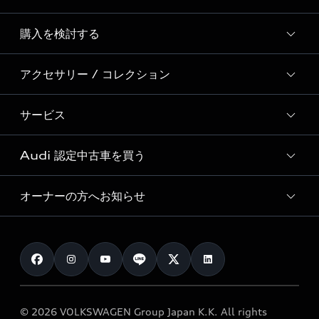
Story of Progress
購入を検討する
ディーラー検索
Audi Sport
新車在庫検索
アクセサリー / コレクション
モデル一覧
Formula 1®
試乗車・展示車検索
特別仕様モデル / 限定モデル
デジタルサービス
サービス
純正アクセサリー
見積り依頼
e-tronラインアップ
Audi exclusive
オンラインショップ
試乗予約
Audi 認定中古車を買う
サービス入庫予約
価格シミュレーション
Audi driving experience
Audi collection
サービスプログラム
車両比較
オーナーの方へお知らせ
Audi認定中古車
アウディナビアプリ
メンテナンス
ご購入サポート
Audi認定中古車検索
お知らせ
車検 / 定期点検
カタログ一覧
クオリティ
オーナー様向けキャンペーン
e-tronアフターサポート
保証
リコール関連情報
Audi Top Service紹介
© 2026 VOLKSWAGEN Group Japan K.K. All rights
メンテナンス