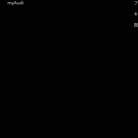
myAudi
フ
キ
買