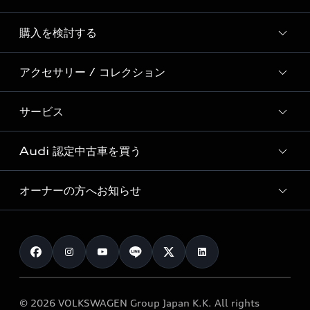
Story of Progress
購入を検討する
ディーラー検索
Audi Sport
新車在庫検索
アクセサリー / コレクション
モデル一覧
Formula 1®
試乗車・展示車検索
特別仕様モデル / 限定モデル
デジタルサービス
サービス
純正アクセサリー
見積り依頼
e-tronラインアップ
Audi exclusive
オンラインショップ
試乗予約
Audi 認定中古車を買う
サービス入庫予約
価格シミュレーション
Audi driving experience
Audi collection
サービスプログラム
車両比較
オーナーの方へお知らせ
Audi認定中古車
アウディナビアプリ
メンテナンス
ご購入サポート
Audi認定中古車検索
お知らせ
車検 / 定期点検
カタログ一覧
クオリティ
オーナー様向けキャンペーン
e-tronアフターサポート
保証
リコール関連情報
Audi Top Service紹介
© 2026 VOLKSWAGEN Group Japan K.K. All rights
メンテナンス