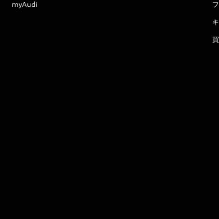
myAudi
フ
キ
買