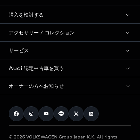
Story of Progress
購入を検討する
ディーラー検索
Audi Sport
新車在庫検索
アクセサリー / コレクション
モデル一覧
Formula 1®
試乗車・展示車検索
特別仕様モデル / 限定モデル
デジタルサービス
サービス
純正アクセサリー
見積り依頼
e-tronラインアップ
Audi exclusive
オンラインショップ
試乗予約
Audi 認定中古車を買う
サービス入庫予約
価格シミュレーション
Audi driving experience
Audi collection
サービスプログラム
車両比較
オーナーの方へお知らせ
Audi認定中古車
アウディナビアプリ
メンテナンス
ご購入サポート
Audi認定中古車検索
お知らせ
車検 / 定期点検
カタログ一覧
クオリティ
オーナー様向けキャンペーン
e-tronアフターサポート
保証
リコール関連情報
Audi Top Service紹介
© 2026 VOLKSWAGEN Group Japan K.K. All rights
メンテナンス