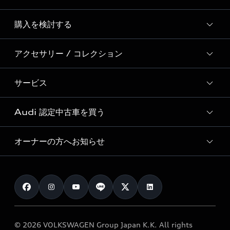
Story of Progress
購入を検討する
ディーラー検索
Audi Sport
新車在庫検索
アクセサリー / コレクション
モデル一覧
Formula 1®
試乗車・展示車検索
特別仕様モデル / 限定モデル
デジタルサービス
サービス
純正アクセサリー
見積り依頼
e-tronラインアップ
Audi exclusive
オンラインショップ
試乗予約
Audi 認定中古車を買う
サービス入庫予約
価格シミュレーション
Audi driving experience
Audi collection
サービスプログラム
車両比較
オーナーの方へお知らせ
Audi認定中古車
アウディナビアプリ
メンテナンス
ご購入サポート
Audi認定中古車検索
お知らせ
車検 / 定期点検
カタログ一覧
クオリティ
オーナー様向けキャンペーン
e-tronアフターサポート
保証
リコール関連情報
Audi Top Service紹介
© 2026 VOLKSWAGEN Group Japan K.K. All rights
メンテナンス