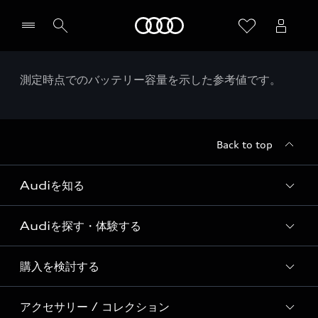
Audi
測定時点でのバッテリー容量を示した参考値です。
Back to top
Audiを知る
Audiを探す・体験する
Audi ブランド
Story of Progress
購入を検討する
ディーラー検索
Audi Sport
新車在庫検索
アクセサリー / コレクション
モデル一覧
Formula 1®