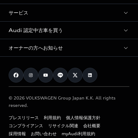
試乗車・展示車検索
特別仕様モデル / 限定モデル
デジタルサービス
サービス
純正アクセサリー
見積り依頼
e-tronラインアップ
Audi exclusive
オンラインショップ
試乗予約
Audi 認定中古車を買う
サービス入庫予約
価格シミュレーション
Audi driving experience
Audi collection
サービスプログラム
車両比較
オーナーの方へお知らせ
Audi認定中古車
アウディナビアプリ
メンテナンス
ご購入サポート
Audi認定中古車検索
お知らせ
車検 / 定期点検
カタログ一覧
クオリティ
オーナー様向けキャンペーン
e-tronアフターサポート
保証
リコール関連情報
Audi Top Service紹介
© 2026 VOLKSWAGEN Group Japan K.K. All rights
メンテナンス
特定整備適用車一覧
reserved.
myAudi
24時間緊急サポート
リサイクル法
プレスリリース
利用規約
個人情報保護方針
ファイナンス
コンプライアンス
リサイクル関連
会社概要
よくある質問（FAQ）
採用情報
お問い合わせ
myAudi利用規約
キャンペーン / イベント