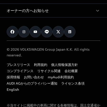
価格シミュレーション
Audi driving experience
Audi collection
サービスプログラム
車両比較
オーナーの方へお知らせ
Audi認定中古車
アウディナビアプリ
メンテナンス
ご購入サポート
Audi認定中古車検索
お知らせ
車検 / 定期点検
カタログ一覧
クオリティ
オーナー様向けキャンペーン
e-tronアフターサポート
保証
リコール関連情報
Audi Top Service紹介
© 2026 VOLKSWAGEN Group Japan K.K. All rights
メンテナンス
特定整備適用車一覧
reserved.
myAudi
24時間緊急サポート
リサイクル法
プレスリリース
利用規約
個人情報保護方針
ファイナンス
コンプライアンス
リサイクル関連
会社概要
よくある質問（FAQ）
採用情報
お問い合わせ
myAudi利用規約
キャンペーン / イベント
AUDI AGからのプライバシー通知
ライセンス条項
買取査定
English
※当サイトに掲載中の車両に関する各種情報は、国土交通省か