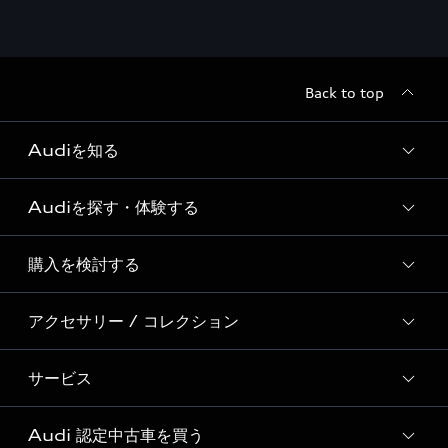
Back to top
Audiを知る
Audiを探す・体験する
Audi ブランド
Story of Progress
購入を検討する
ディーラー検索
Audi Sport
新車在庫検索
アクセサリー / コレクション
モデル一覧
Formula 1®
試乗車・展示車検索
特別仕様モデル / 限定モデル
デジタルサービス
サービス
純正アクセサリー
見積り依頼
e-tronラインアップ
Audi exclusive
オンラインショップ
試乗予約
Audi 認定中古車を買う
サービス入庫予約