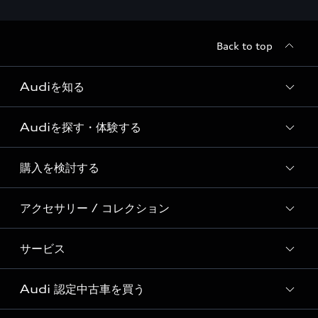
Back to top
Audiを知る
Audiを探す・体験する
Audi ブランド
Story of Progress
購入を検討する
ディーラー検索
Audi Sport
新車在庫検索
アクセサリー / コレクション
モデル一覧
Formula 1®
試乗車・展示車検索
特別仕様モデル / 限定モデル
デジタルサービス
サービス
純正アクセサリー
見積り依頼
e-tronラインアップ
Audi exclusive
オンラインショップ
試乗予約
Audi 認定中古車を買う
サービス入庫予約
価格シミュレーション
Audi driving experience
Audi collection