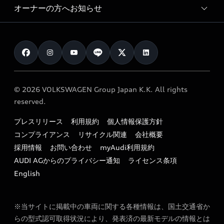
サービスプログラム
車両比較
オーナーの方へお知らせ
Audi認定中古車
アウディナビアプリ
メンテナンス
ご購入サポート
Audi認定中古車検索
お知らせ
車検 / 定期点検
カタログ一覧
クオリティ
オーナー様向けキャンペーン
e-tronアフターサポート
保証
リコール関連情報
Audi Top Service紹介
© 2026 VOLKSWAGEN Group Japan K.K. All rights
メンテナンス
特定整備適用車一覧
reserved.
myAudi
24時間緊急サポート
リサイクル法
プレスリリース
利用規約
個人情報保護方針
ファイナンス
コンプライアンス
リサイクル関連
会社概要
よくある質問（FAQ）
採用情報
お問い合わせ
myAudi利用規約
キャンペーン / イベント
AUDI AGからのプライバシー通知
ライセンス条項
買取査定
English
※当サイトに掲載中の車両に関する各種情報は、国土交通省か
らの型式認可取得状況により、発表済の最新モデルの情報とは