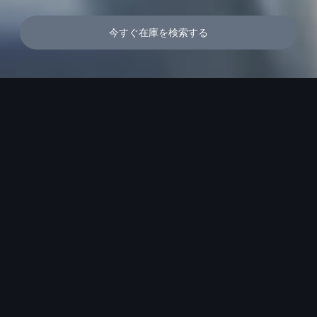
今すぐ在庫を検索する
メニュー
保証 > 保証内容
具体的な保証内容
エンジンやブレーキなどの重要部品はもちろん、オー
ディオ、ナビゲーションシステムなどの快適装備まで
幅広く保証。万一不具合が発生した場合は、全国のサ
ービス工場で無償修理。対象車両は、Audi正規ディー
ラーが登録、販売したすべてのAudi認定中古車の車両