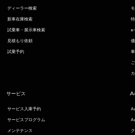
ディーラー検索
モ
新車在庫検索
特
試乗車・展示車検索
e
見積もり依頼
価
試乗予約
車
ご
カ
サービス
A
サービス入庫予約
A
サービスプログラム
A
メンテナンス
ク