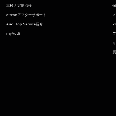
車検 / 定期点検
保
e-tronアフターサポート
メ
Audi Top Service紹介
2
myAudi
フ
キ
買